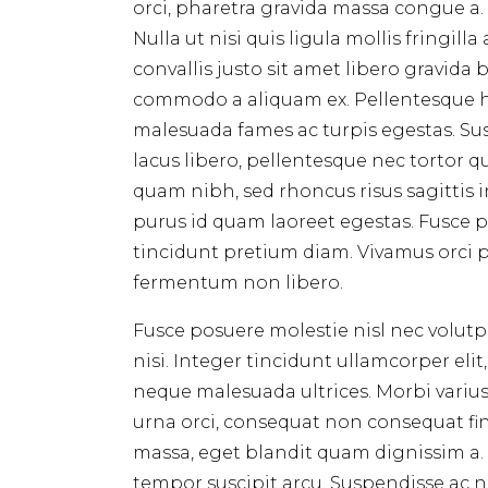
orci, pharetra gravida massa congue a.
Nulla ut nisi quis ligula mollis fringi
convallis justo sit amet libero gravid
commodo a aliquam ex. Pellentesque ha
malesuada fames ac turpis egestas. Susp
lacus libero, pellentesque nec tortor
quam nibh, sed rhoncus risus sagittis
purus id quam laoreet egestas. Fusce
tincidunt pretium diam. Vivamus orci puru
fermentum non libero.
Fusce posuere molestie nisl nec volutp
nisi. Integer tincidunt ullamcorper eli
neque malesuada ultrices. Morbi varius
urna orci, consequat non consequat fini
massa, eget blandit quam dignissim a. 
tempor suscipit arcu. Suspendisse ac n