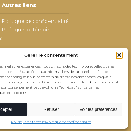
Autres liens
Politique de confidentialité
Politique de témoins
s
Gérer le consentement
les meilleures expériences, nous utilisons des technologies telles que les
r stocker et/ou accéder aux informations des appareils. Le fait de
ces technologies nous permettra de traiter des données telles que le
 de navigation ou les ID uniques sur ce site. Le fait de ne pas consentir
r son consentement peut avoir un effet négatif sur certaines
ques et fonctions.
cepter
Refuser
Voir les préférences
eption web
Communication par l'image
Politique de témoins
Politique de confidentialité