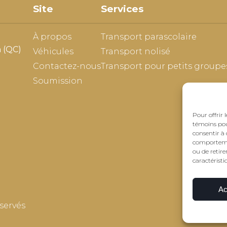
Site
Services
À propos
Transport parascolaire
 (QC)
Véhicules
Transport nolisé
Contactez-nous
Transport pour petits groupe
Soumission
Pour offrir 
témoins pou
consentir à 
comportement
ou de retire
caractéristi
Ac
servés
Conc