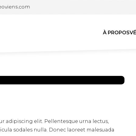
eoviens.com
À PROPOS
V
 adipiscing elit. Pellentesque urna lectus,
hicula sodales nulla. Donec laoreet malesuada