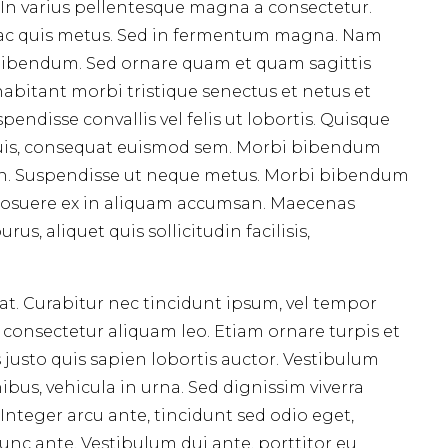
 In varius pellentesque magna a consectetur.
lla ac quis metus. Sed in fermentum magna. Nam
a bibendum. Sed ornare quam et quam sagittis
bitant morbi tristique senectus et netus et
endisse convallis vel felis ut lobortis. Quisque
 quis, consequat euismod sem. Morbi bibendum
 in. Suspendisse ut neque metus. Morbi bibendum
 posuere ex in aliquam accumsan. Maecenas
s, aliquet quis sollicitudin facilisis,
at. Curabitur nec tincidunt ipsum, vel tempor
t, consectetur aliquam leo. Etiam ornare turpis et
 justo quis sapien lobortis auctor. Vestibulum
bus, vehicula in urna. Sed dignissim viverra
Integer arcu ante, tincidunt sed odio eget,
unc ante. Vestibulum dui ante, porttitor eu