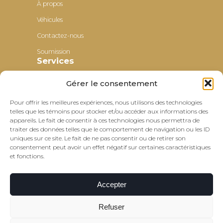
À propos
Véhicules
Contactez-nous
Soumission
Services
Gérer le consentement
Transport parascolaire
Transport nolisé
Pour offrir les meilleures expériences, nous utilisons des technologies
telles que les témoins pour stocker et/ou accéder aux informations des
Transport pour petits groupes
appareils. Le fait de consentir à ces technologies nous permettra de
Autres liens
traiter des données telles que le comportement de navigation ou les ID
uniques sur ce site. Le fait de ne pas consentir ou de retirer son
consentement peut avoir un effet négatif sur certaines caractéristiques
Politique de confidentialité
et fonctions.
Politique de témoins
Accepter
Refuser