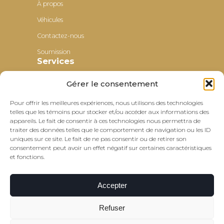
À propos
Véhicules
Contactez-nous
Soumission
Services
Gérer le consentement
Transport parascolaire
Transport nolisé
Pour offrir les meilleures expériences, nous utilisons des technologies
telles que les témoins pour stocker et/ou accéder aux informations des
Transport pour petits groupes
appareils. Le fait de consentir à ces technologies nous permettra de
Autres liens
traiter des données telles que le comportement de navigation ou les ID
uniques sur ce site. Le fait de ne pas consentir ou de retirer son
consentement peut avoir un effet négatif sur certaines caractéristiques
Politique de confidentialité
et fonctions.
Politique de témoins
Accepter
Refuser